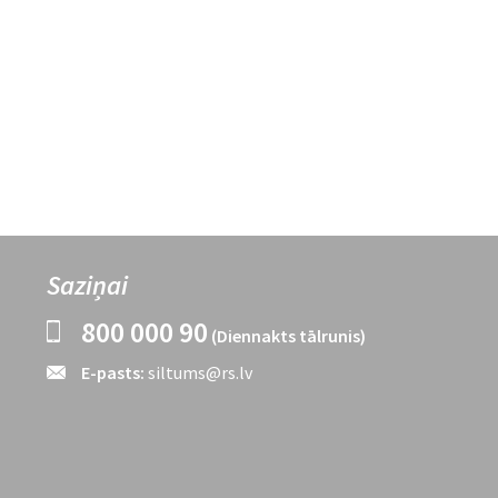
Saziņai
800 000 90
(Diennakts tālrunis)
E-pasts:
siltums@rs.lv