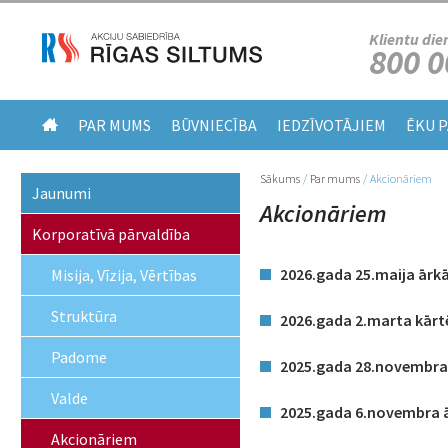
Klientu die
800 0
PAR MUMS
BŪVNIECĪBA
IEDZĪVOTĀJIEM
ĒKU 
Sākums
/
Par mums
/
Akcionāriem
Jūs atrodaties šeit
Jaunumi
Akcionāriem
Korporatīvā pārvaldība
2026.gada 25.maija ārk
Misija, Vīzija, Vērtības
Struktūra
2026.gada 2.marta kārt
Padome
2025.gada 28.novembra 
Valde
2025.gada 6.novembra ā
Akcionāriem