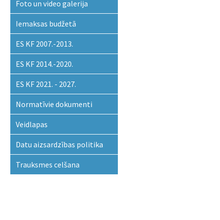
Foto un video galerija
Iemaksas budžetā
ES KF 2007.-2013.
ES KF 2014.-2020.
ES KF 2021. - 2027.
Normatīvie dokumenti
Veidlapas
Datu aizsardzības politika
Trauksmes celšana