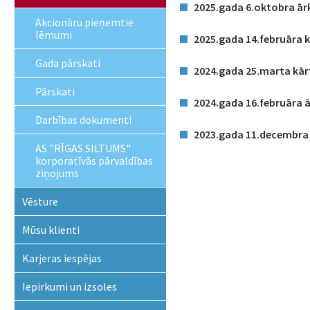
2025.gada 6.oktobra ār
Akcionāru pieņemtie
lēmumi
2025.gada 14.februāra k
Gada pārskati
2024.gada 25.marta kār
Pārskati
2024.gada 16.februāra 
Darbības dokumenti
2023.gada 11.decembra 
AS "RĪGAS SILTUMS"
korporatīvās pārvaldības
ziņojums
Vēsture
Mūsu klienti
Karjeras iespējas
Iepirkumi un izsoles