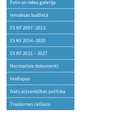
Foto un video galerija
Iemaksas budžetā
ES KF 2007.-2013.
ES KF 2014.-2020.
ES KF 2021. - 2027.
Normatīvie dokumenti
Veidlapas
Datu aizsardzības politika
Trauksmes celšana