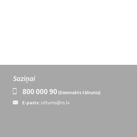
Saziņai
800 000 90
(Diennakts tālrunis)
E-pasts:
siltums@rs.lv