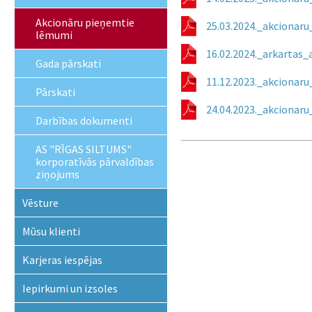
Akcionāru pieņemtie
25.03.2024._akcionar
lēmumi
16.02.2024._arkartas
Gada pārskati
11.12.2023._akcionar
Pārskati
24.04.2023._akcionar
Darbības dokumenti
AS "RĪGAS SILTUMS"
korporatīvās pārvaldības
ziņojums
Vēsture
Mūsu klienti
Karjeras iespējas
Iepirkumi un izsoles