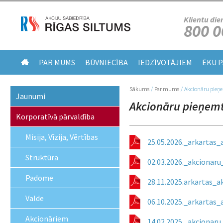
Klientu die
800 0
PAR MUMS
BŪVNIECĪBA
IEDZĪVOTĀJIEM
ĒKU 
Sākums
/
Par mums
/
Akcionāru pieņ
Jūs atrodaties šeit
Jaunumi
Akcionāru pieņem
Korporatīvā pārvaldība
Misija, Vīzija, Vērtības
25.05.2026._arkartas
Struktūra
02.03.2026._akcionar
Padome
28.11.2025.arkartas_
Valde
06.10.2025._arkartas
Akcionāriem
14.02.2025._akcionar