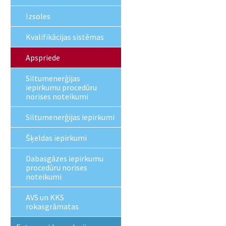
Izsoles
Kvalifikācijas sistēmas
Apspriede
Siltumenerģijas
iepirkumu procedūru
norises noteikumi
Siltumenerģijas iepirkumi
Šķeldas iepirkumi
Dabasgāzes iepirkumu
procedūru norises
noteikumi
AVS un KKS
rokasgrāmatas