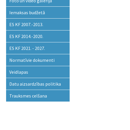
Foto un video galerija
Iemaksas budžetā
ES KF 2007.-2013.
ES KF 2014.-2020.
ES KF 2021. - 2027.
Normatīvie dokumenti
Veidlapas
Datu aizsardzības politika
Trauksmes celšana