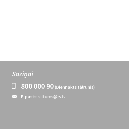
Saziņai
800 000 90
(Diennakts tālrunis)
E-pasts:
siltums@rs.lv