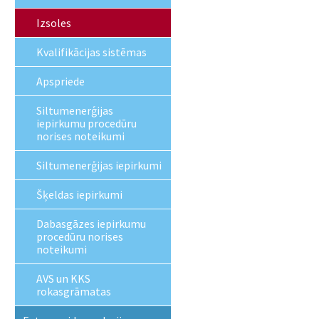
Izsoles
Kvalifikācijas sistēmas
Apspriede
Siltumenerģijas
iepirkumu procedūru
norises noteikumi
Siltumenerģijas iepirkumi
Šķeldas iepirkumi
Dabasgāzes iepirkumu
procedūru norises
noteikumi
AVS un KKS
rokasgrāmatas