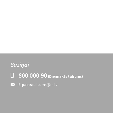
Saziņai
800 000 90
(Diennakts tālrunis)
E-pasts:
siltums@rs.lv