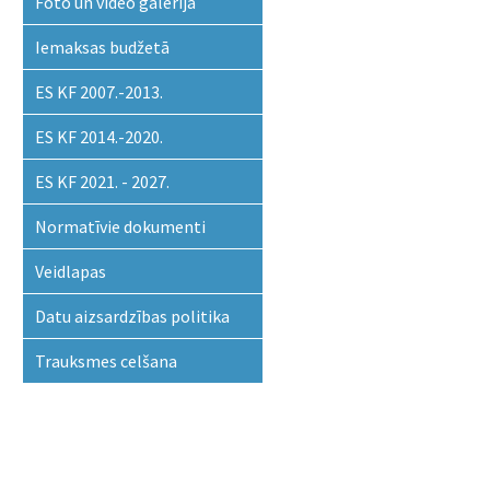
Foto un video galerija
Iemaksas budžetā
ES KF 2007.-2013.
ES KF 2014.-2020.
ES KF 2021. - 2027.
Normatīvie dokumenti
Veidlapas
Datu aizsardzības politika
Trauksmes celšana