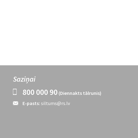
Saziņai
800 000 90
(Diennakts tālrunis)
E-pasts:
siltums@rs.lv