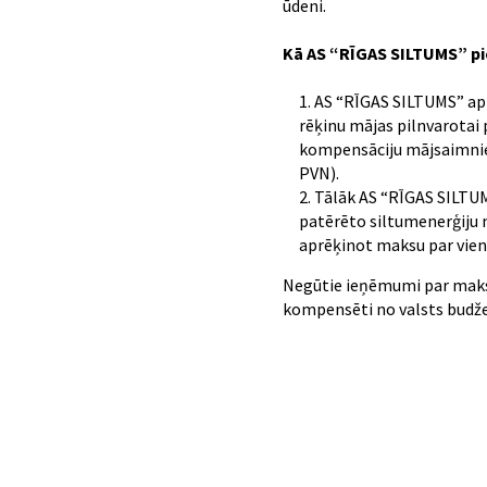
ūdeni.
Kā AS “RĪGAS SILTUMS” p
AS “RĪGAS SILTUMS” apr
rēķinu mājas pilnvarotai
kompensāciju mājsaimniec
PVN).
Tālāk AS “RĪGAS SILTUM
patērēto siltumenerģiju 
aprēķinot maksu par vie
Negūtie ieņēmumi par maks
kompensēti no valsts budže