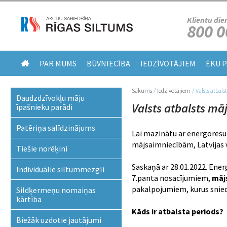
Klientu die
800 0
PAR MUMS
BŪVNIECĪBA
IEDZĪVOTĀJIEM
ĒKU 
Sākums
/
Iedzīvotājiem
/
Valsts atba
Jūs atrodaties šeit
Daudzdzīvokļu māju
Valsts atbalsts m
īpašnieku parādi
Patēriņa salīdzinājums
Lai mazinātu ar energoresu
mājsaimniecībām, Latvijas v
Tiešie norēķini
Saskaņā ar 28.01.2022. En
Individuālie siltummezgli
7.panta nosacījumiem,
māj
pakalpojumiem, kurus snied
Sildķermeņu nomaiņas
kārtība
Kāds ir atbalsta periods?
Biežāk uzdotie jautājumi