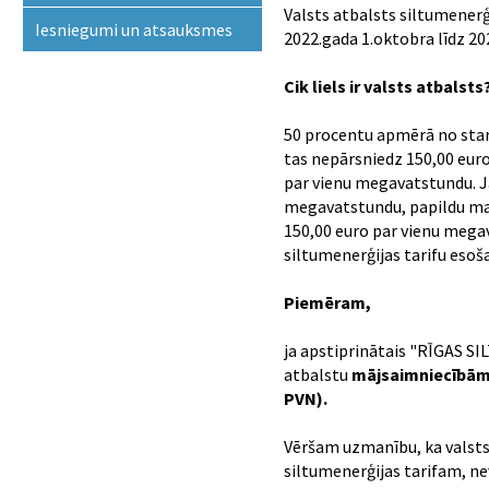
Valsts atbalsts siltumener
Iesniegumi un atsauksmes
2022.gada 1.oktobra līdz 20
Cik liels ir valsts atbalsts
50 procentu apmērā no starp
tas nepārsniedz 150,00 eur
par vienu megavatstundu. Ja
megavatstundu, papildu mak
150,00 euro par vienu mega
siltumenerģijas tarifu eso
Piemēram,
ja apstiprinātais "RĪGAS SI
atbalstu
mājsaimniecībā
PVN).
Vēršam uzmanību, ka valsts
siltumenerģijas tarifam, n