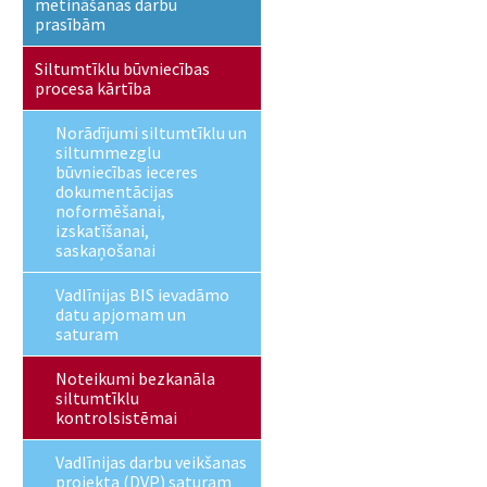
metināšanas darbu
prasībām
Siltumtīklu būvniecības
procesa kārtība
Norādījumi siltumtīklu un
siltummezglu
būvniecības ieceres
dokumentācijas
noformēšanai,
izskatīšanai,
saskaņošanai
Vadlīnijas BIS ievadāmo
datu apjomam un
saturam
Noteikumi bezkanāla
siltumtīklu
kontrolsistēmai
Vadlīnijas darbu veikšanas
projekta (DVP) saturam