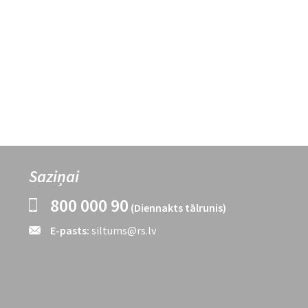
Saziņai
800 000 90
(Diennakts tālrunis)
E-pasts:
siltums@rs.lv