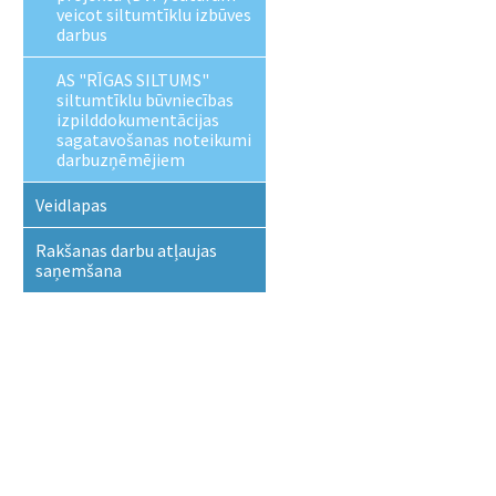
veicot siltumtīklu izbūves
darbus
AS "RĪGAS SILTUMS"
siltumtīklu būvniecības
izpilddokumentācijas
sagatavošanas noteikumi
darbuzņēmējiem
Veidlapas
Rakšanas darbu atļaujas
saņemšana