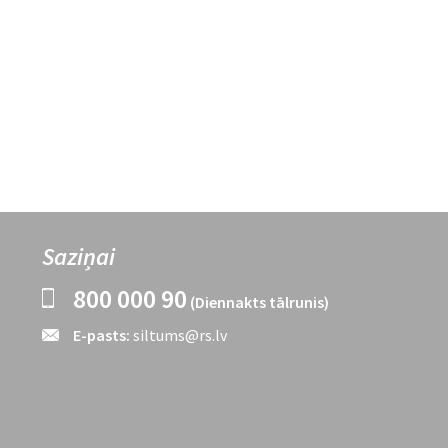
Saziņai
800 000 90
(Diennakts tālrunis)
E-pasts:
siltums@rs.lv