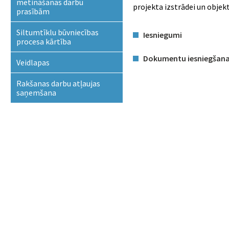
metināšanas darbu
projekta izstrādei un obje
prasībām
Siltumtīklu būvniecības
Iesniegumi
procesa kārtība
Dokumentu iesniegšana
Veidlapas
Rakšanas darbu atļaujas
saņemšana