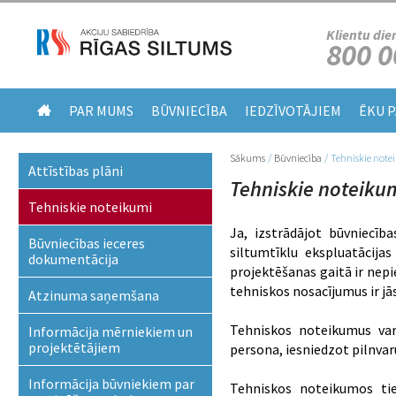
Klientu die
800 0
PAR MUMS
BŪVNIECĪBA
IEDZĪVOTĀJIEM
ĒKU 
Sākums
/
Būvniecība
/
Tehniskie note
Jūs atrodaties šeit
Attīstības plāni
Tehniskie noteiku
Tehniskie noteikumi
Ja, izstrādājot būvniecīb
Būvniecības ieceres
siltumtīklu ekspluatācijas
dokumentācija
projektēšanas gaitā ir nep
tehniskos nosacījumus ir j
Atzinuma saņemšana
Tehniskos noteikumus var
Informācija mērniekiem un
projektētājiem
persona, iesniedzot pilnvar
Informācija būvniekiem par
Tehniskos noteikumos tie