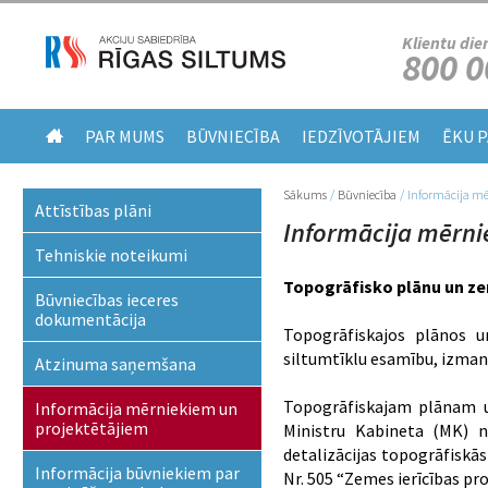
Klientu die
800 0
PAR MUMS
BŪVNIECĪBA
IEDZĪVOTĀJIEM
ĒKU 
Sākums
/
Būvniecība
/
Informācija mē
Jūs atrodaties šeit
Attīstības plāni
Informācija mērni
Tehniskie noteikumi
Topogrāfisko plānu un ze
Būvniecības ieceres
dokumentācija
Topogrāfiskajos plānos 
siltumtīklu esamību, izman
Atzinuma saņemšana
Topogrāfiskajam plānam u
Informācija mērniekiem un
projektētājiem
Ministru Kabineta (MK) n
detalizācijas topogrāfiskā
Informācija būvniekiem par
Nr. 505 “Zemes ierīcības pr