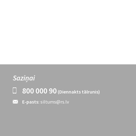
Saziņai
800 000 90
(Diennakts tālrunis)
E-pasts:
siltums@rs.lv