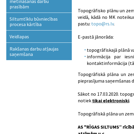
metināšanas darbu
prasībām
Topogrāfisko plānu un zeme
veidā, kādā no MK noteik
Siltumtīklu būvniecības
pastu:
topo@rs.lv
.
procesa kārtība
Veidlapas
E-pastā jānorāda:
Rakšanas darbu atļaujas
topogrāfiskajā plānā v
saņemšana
informācija par ies
kontaktinformācija (tāl
Topogrāfiskā plāna un zem
pieprasījuma saņemšanas die
Sākot no 17.03.2020. topog
notiek
tikai elektroniski
.
Topogrāfiskā plāna un zeme
AS "RĪGAS SILTUMS” rīcīb
atzīmēm u.c.