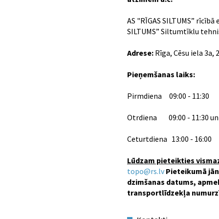
AS "RĪGAS SILTUMS” rīcībā e
SILTUMS” Siltumtīklu tehnis
Adrese:
Rīga, Cēsu iela 3a, 
Pieņemšanas laiks:
Pirmdiena 09:00 - 11:30
Otrdiena 09:00 - 11:30 un 
Ceturtdiena 13:00 - 16:00
Lūdzam pieteikties vismaz
topo@rs.lv
Pieteikumā jān
dzimšanas datums, apmekl
transportlīdzekļa numurz