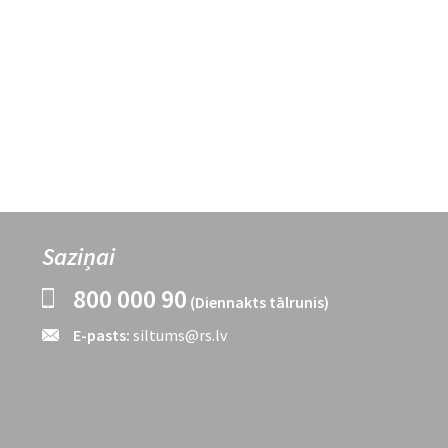
Saziņai
800 000 90
(Diennakts tālrunis)
E-pasts:
siltums@rs.lv