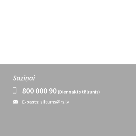
Saziņai
800 000 90
(Diennakts tālrunis)
E-pasts:
siltums@rs.lv