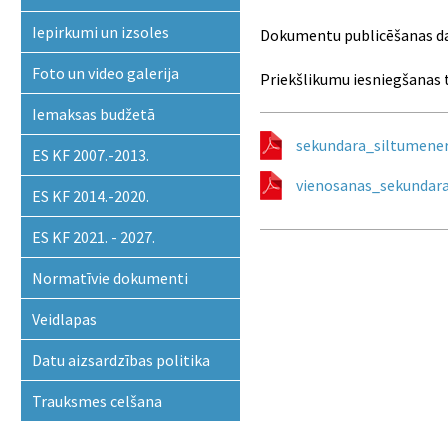
Iepirkumi un izsoles
Dokumentu publicēšanas da
Foto un video galerija
Priekšlikumu iesniegšanas 
Iemaksas budžetā
sekundara_siltumener
ES KF 2007.-2013.
vienosanas_sekundara
ES KF 2014.-2020.
ES KF 2021. - 2027.
Normatīvie dokumenti
Veidlapas
Datu aizsardzības politika
Trauksmes celšana