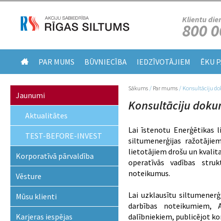
Klientu die
800 0
PAR MUMS
BŪVNIECĪBA
IEDZĪVOTĀJIEM
ĒKU 
Sākums
/
Par mums
/
Konsultāciju d
Jūs atrodaties šeit
Jaunumi
Konsultāciju doku
Aktualitātes
Lai īstenotu Enerģētikas 
TEST-BEFORE-INVEST
siltumenerģijas ražotājie
lietotājiem drošu un kvalit
Korporatīvā pārvaldība
operatīvās vadības stru
noteikumus.
Vēsture
Lai uzklausītu siltumenerģ
Mūsu klienti
darbības noteikumiem, A
Karjeras iespējas
dalībniekiem, publicējot k