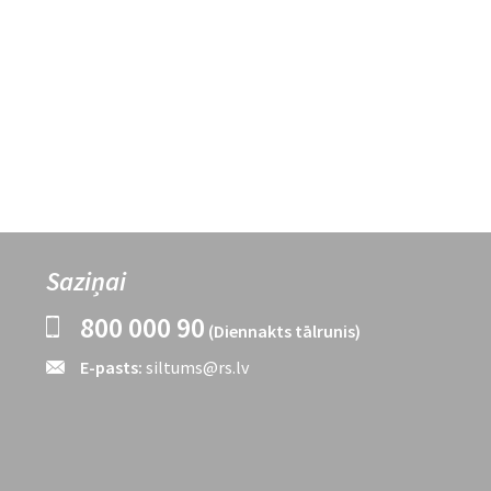
Saziņai
800 000 90
(Diennakts tālrunis)
E-pasts:
siltums@rs.lv