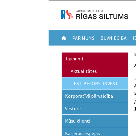
PAR MUMS
BŪVNIECĪBA
I
Jaunumi
Aktualitātes
TEST-BEFORE-INVEST
Korporatīvā pārvaldība
Vēsture
Mūsu klienti
Karjeras iespējas