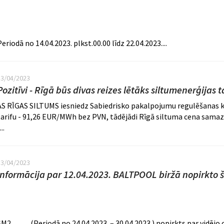
Periodā no 14.04.2023. plkst.00.00 līdz 22.04.2023....
13/04/2023
Pozitīvi - Rīgā būs divas reizes lētāks siltumenerģijas ta
AS RĪGAS SILTUMS iesniedz Sabiedrisko pakalpojumu regulēšanas k
tarifu - 91,26 EUR/MWh bez PVN, tādējādi Rīgā siltuma cena samazi
...
13/04/2023
Informācija par 12.04.2023. BALTPOOL biržā nopirkto 
SM2 (Periodā no 24.04.2023. – 30.04.2023.) nopirkts par vidējo