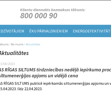
Klientu diennakts bezmaksas tālrunis:
800 000 90
EDZĪVOTĀJIEM
ĒKU PĀRVALDNIEKIEM
ENERGOEFEKTIVITĀT
Sākums
/
Par mums
/
Aktualitātes
Jūs atrodaties šeit
Aktualitātes
13/04/2023
AS RĪGAS SILTUMS tirdzniecības nedēļā iepirkuma pro
siltumenerģijas apjoms un vidējā cena
AS RĪGAS SILTUMS publicē iepērkamās siltumenerģijas apjomu un vi
15.04.2023. līdz 22.04.2023.