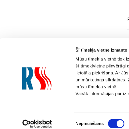
Šī tīmekļa vietne izmanto
Mūsu tīmekļa vietnē tiek i
šī tīmekļvietne pilnvērtīg
lietotāja piekrišana. Ar Jū
Saziņai
un mārketinga sīkdatnes. 
mūsu tīmekļa vietnē.
800 000 90
(Diennakts tāl
Vairāk informācijas par i
E-pasts:
siltums@rs.lv
Piekrišanas
Nepieciešams
izvēle