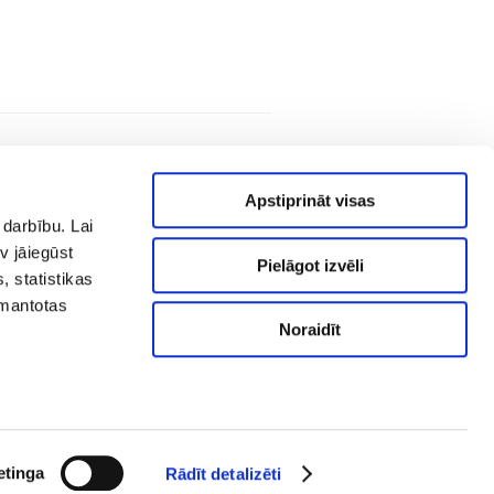
Apstiprināt visas
 darbību. Lai
v jāiegūst
Pielāgot izvēli
, statistikas
zmantotas
Noraidīt
AS "RĪGAS SILTUMS" Cēsu iela 3a,
.
Rīga, LV-1012
Datu aizsardzības politika
© A/S "RĪGAS SILTUMS" 2021
etinga
Rādīt detalizēti