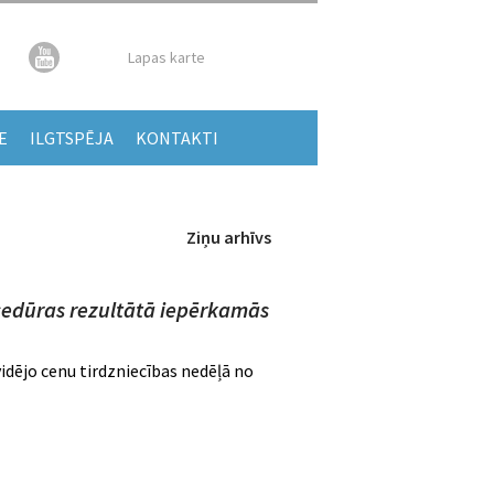
Lapas karte
E
ILGTSPĒJA
KONTAKTI
Ziņu arhīvs
cedūras rezultātā iepērkamās
dējo cenu tirdzniecības nedēļā no