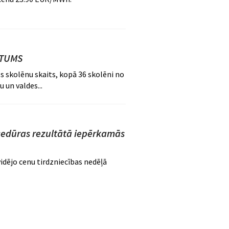
ILTUMS
ls skolēnu skaits, kopā 36 skolēni no
 un valdes...
cedūras rezultātā iepērkamās
dējo cenu tirdzniecības nedēļā