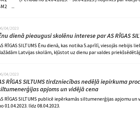
SM2 ...
06/04/2023
Ēnu dienā pieaugusi skolēnu interese par AS RĪGAS S
AS RĪGAS SILTUMS Ēnu dienā, kas notika 5.aprīlī, viesojās nebijis lie
dažādām Latvijas skolām, kļūstot uz dienu par valdes priekšsēdētāju
06/04/2023
AS RĪGAS SILTUMS tirdzniecības nedēļā iepirkuma pro
siltumenerģijas apjoms un vidējā cena
AS RĪGAS SILTUMS publicē iepērkamās siltumenerģijas apjomu un vi
no 01.04.2023. līdz 08.04.2023.