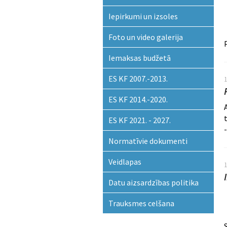
Iepirkumi un izsoles
Foto un video galerija
Iemaksas budžetā
ES KF 2007.-2013.
ES KF 2014.-2020.
ES KF 2021. - 2027.
-
Normatīvie dokumenti
Veidlapas
Datu aizsardzības politika
Trauksmes celšana