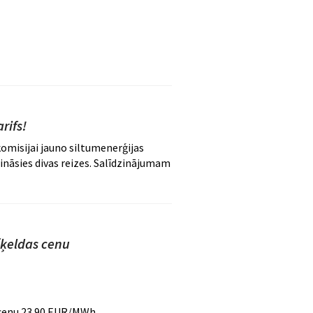
rifs!
omisijai jauno siltumenerģijas
nāsies divas reizes. Salīdzinājumam
šķeldas cenu
 cenu 23.90 EUR/MWh.