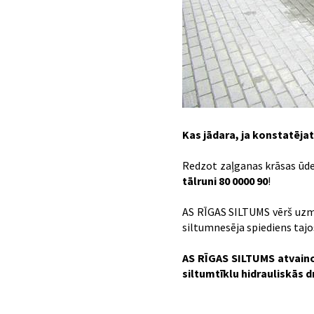
Kas jādara, ja konstatēja
Redzot zaļganas krāsas ūd
tālruni
80 0000 90
!
AS RĪGAS SILTUMS vērš uzma
siltumnesēja spiediens tajos
AS RĪGAS SILTUMS atvaino
siltumtīklu hidrauliskās 