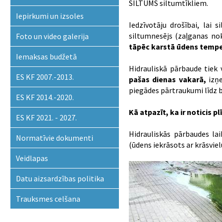
SILTUMS siltumtīkliem.
Iepirkumi un izsoles
Iedzīvotāju drošībai, lai 
siltumnesējs (zaļganas nok
Foto un video galerija
tāpēc karstā ūdens temper
Iemaksas budžetā
Hidrauliskā pārbaude tiek 
ES KF 2007.-2013.
pašas dienas vakarā,
izņ
piegādes pārtraukumi līdz 
ES KF 2014.-2020.
Kā atpazīt, ka ir noticis 
ES KF 2021. - 2027.
Hidrauliskās pārbaudes la
Normatīvie dokumenti
(ūdens iekrāsots ar krāsvielu
Veidlapas
Datu aizsardzības politika
Trauksmes celšana