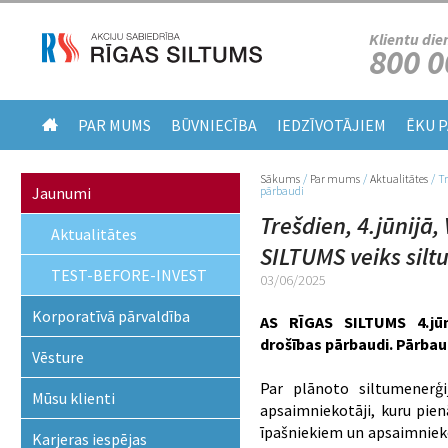
Klientu die
800 0
PAR MUMS
BŪVNIECĪBA
IEDZĪVOTĀJIEM
ĒKU 
Sākums
/
Par mums
/
Aktualitātes
/
Tr
Jūs atrodaties šeit
Jaunumi
pārbaudi
Trešdien, 4.jūnijā
Aktualitātes
SILTUMS veiks silt
TEST-BEFORE-INVEST
03/06/2025
Korporatīvā pārvaldība
AS RĪGAS SILTUMS 4.jūni
drošības pārbaudi. Pārbau
Vēsture
Par plānoto siltumenerģi
Mūsu klienti
apsaimniekotāji, kuru pie
īpašniekiem un apsaimniek
Karjeras iespējas