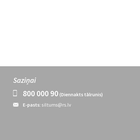
Saziņai
800 000 90
(Diennakts tālrunis)
E-pasts:
siltums@rs.lv