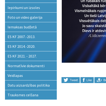
Iepirkumi un izsoles
Foto un video galerija
Iemaksas budžetā
ES KF 2007.-2013.
ES KF 2014.-2020.
ES KF 2021. - 2027.
Normatīvie dokumenti
Veidlapas
Datu aizsardzības politika
Trauksmes celšana