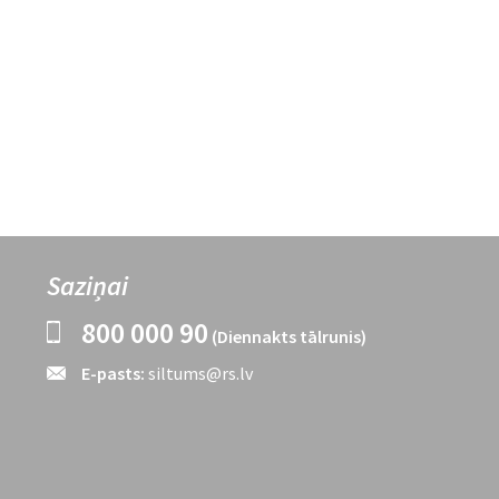
Saziņai
800 000 90
(Diennakts tālrunis)
E-pasts:
siltums@rs.lv