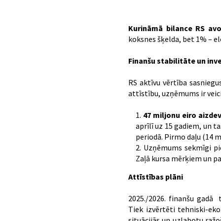
Kurināmā bilance RS avo
koksnes šķelda, bet 1% – el
Finanšu stabilitāte un inv
RS aktīvu vērtība sasniegu
attīstību, uzņēmums ir veic
47 miljonu eiro aizde
aprīlī uz 15 gadiem, un t
periodā. Pirmo daļu (14 m
Uzņēmums sekmīgi p
Zaļā kursa mērķiem un pav
Attīstības plāni
2025./2026. finanšu gadā t
Tiek izvērtēti tehniski-eko
situācijās un uzlabotu ražo