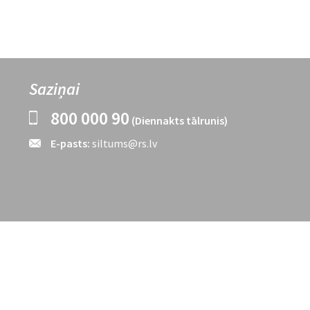
Saziņai
800 000 90
(Diennakts tālrunis)
E-pasts:
siltums@rs.lv