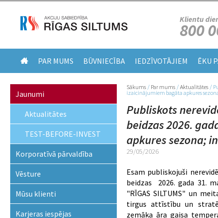
Klientu die
800 0
PAR MUMS
BŪVNIECĪBA
IEDZĪVOTĀJIEM
ĒKU 
Sākums
/
Par mums
/
Aktualitātes
/
Pu
Jūs atrodaties šeit
Jaunumi
izaicinājumiem bagāta apkures sezona;
Publiskots nerevid
Aktualitātes
beidzas 2026. gad
TEST-BEFORE-INVEST
apkures sezona; in
29/05/2026
Korporatīvā pārvaldība
Esam publiskojuši nerevid
Vēsture
beidzas 2026. gada 31. m
"RĪGAS SILTUMS" un meitas
Mūsu klienti
tirgus attīstību un strat
Karjeras iespējas
zemāka āra gaisa tempera