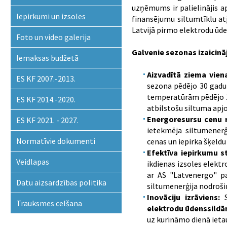
uzņēmums ir palielinājis a
Iepirkumi un izsoles
finansējumu siltumtīklu at
Latvijā pirmo elektrodu ūde
Foto un video galerija
Galvenie sezonas izaicināj
Iemaksas budžetā
Aizvadītā ziema vien
ES KF 2007.-2013.
sezona pēdējo 30 gadu
temperatūrām pēdējo 10
ES KF 2014.-2020.
atbilstošu siltuma apj
Energoresursu cenu r
ES KF 2021. - 2027.
ietekmēja siltumenerģi
Normatīvie dokumenti
cenas un iepirka šķeldu
Efektīva iepirkumu st
Veidlapas
ikdienas izsoles elektr
ar AS "Latvenergo" p
Datu aizsardzības politika
siltumenerģija nodroši
Inovāciju izrāviens:
S
Trauksmes celšana
elektrodu ūdenssildā
uz kurināmo dienā ietau