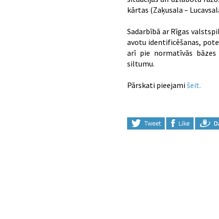
kārtas (Zaķusala – Lucavsal
Sadarbībā ar Rīgas valstsp
avotu identificēšanas, pot
arī pie normatīvās bāzes
siltumu.
Pārskati pieejami
šeit.