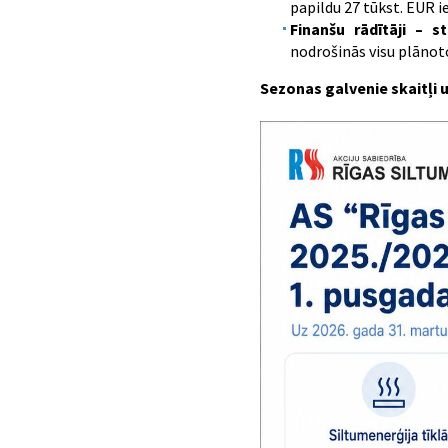
papildu 27 tūkst. EUR i
Finanšu rādītāji –
st
nodrošinās visu plānot
Sezonas galvenie skaitļi u