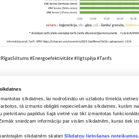
#RīgasSiltums #Energoefektivitāte #Ilgtspēja #Tarifs
 sīkdatnes
zmantotas sīkdatnes, lai nodrošinātu un uzlabotu tīmekļa vietnes
i darbotos, tā izmanto obligāti nepieciešamās sīkdatnes, kurām na
su piekrišanu papildus šajā vietnē var tikt izmantotas funkcionālās
Zemāk sniedzam informāciju par visām sīkdatnēm, kuras tiek i
runis)
zmantotajām sīkdatnēm skatiet
Sīkdatņu lietošanas noteikumos