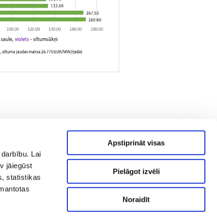
Apstiprināt visas
 darbību. Lai
v jāiegūst
Pielāgot izvēli
, statistikas
zmantotas
Noraidīt
AS "RĪGAS SILTUMS" Cēsu iela 3a,
.
Rīga, LV-1012