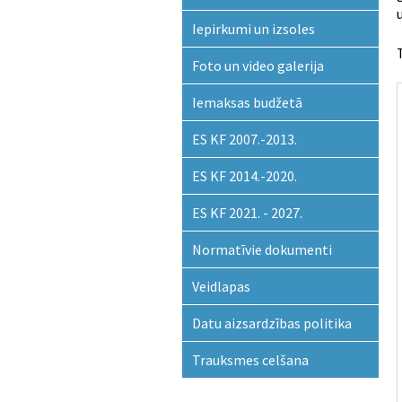
Iepirkumi un izsoles
Foto un video galerija
Iemaksas budžetā
ES KF 2007.-2013.
ES KF 2014.-2020.
ES KF 2021. - 2027.
Normatīvie dokumenti
Veidlapas
Datu aizsardzības politika
Trauksmes celšana