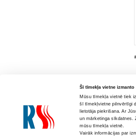
Šī tīmekļa vietne izmanto
Mūsu tīmekļa vietnē tiek i
šī tīmekļvietne pilnvērtīg
lietotāja piekrišana. Ar Jū
Saziņai
un mārketinga sīkdatnes. 
mūsu tīmekļa vietnē.
800 000 90
(Diennakts tāl
Vairāk informācijas par i