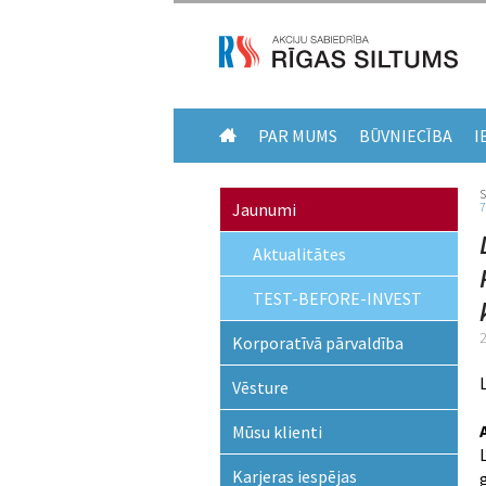
PAR MUMS
BŪVNIECĪBA
I
Jaunumi
7
Aktualitātes
TEST-BEFORE-INVEST
Korporatīvā pārvaldība
Vēsture
Mūsu klienti
Karjeras iespējas