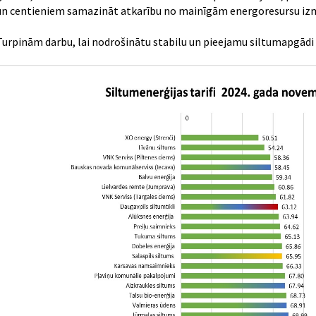
un centieniem samazināt atkarību no mainīgām energoresursu i
Turpinām darbu, lai nodrošinātu stabilu un pieejamu siltumapgādi