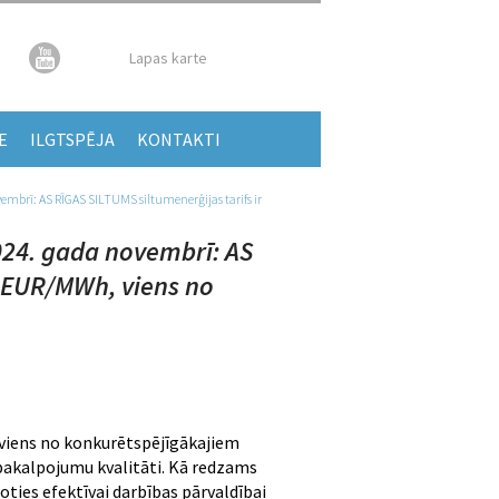
Lapas karte
E
ILGTSPĒJA
KONTAKTI
embrī: AS RĪGAS SILTUMS siltumenerģijas tarifs ir
024. gada novembrī: AS
7 EUR/MWh, viens no
r viens no konkurētspējīgākajiem
 pakalpojumu kvalitāti. Kā redzams
ties efektīvai darbības pārvaldībai