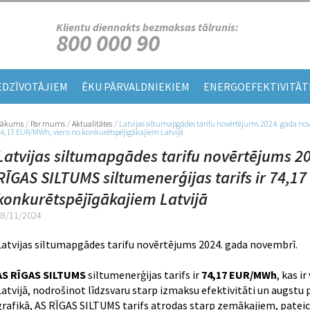
Klientu diennakts bezmaksas tālrunis:
800 000 90
EDZĪVOTĀJIEM
ĒKU PĀRVALDNIEKIEM
ENERGOEFEKTIVITĀT
Sākums
/
Par mums
/
Aktualitātes
/
Latvijas siltumapgādes tarifu novērtējums 2024. gada nov
Jūs atrodaties šeit
4,17 EUR/MWh, viens no konkurētspējīgākajiem Latvijā
Latvijas siltumapgādes tarifu novērtējums 2
RĪGAS SILTUMS siltumenerģijas tarifs ir 74,1
konkurētspējīgākajiem Latvijā
28/11/2024
Latvijas siltumapgādes tarifu novērtējums 2024. gada novembrī.
AS RĪGAS SILTUMS
siltumenerģijas tarifs ir
74,17 EUR/MWh
, kas i
Latvijā, nodrošinot līdzsvaru starp izmaksu efektivitāti un augstu
grafikā, AS RĪGAS SILTUMS tarifs atrodas starp zemākajiem, pateico