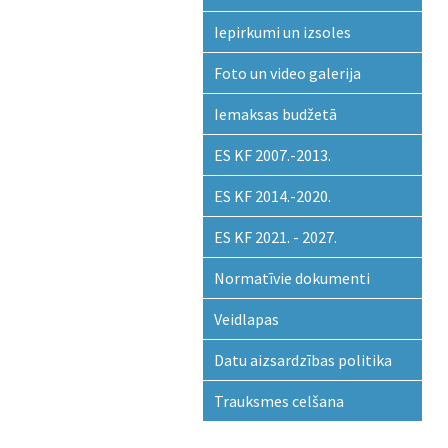
Iepirkumi un izsoles
Foto un video galerija
Iemaksas budžetā
ES KF 2007.-2013.
ES KF 2014.-2020.
ES KF 2021. - 2027.
Normatīvie dokumenti
Veidlapas
Datu aizsardzības politika
Trauksmes celšana