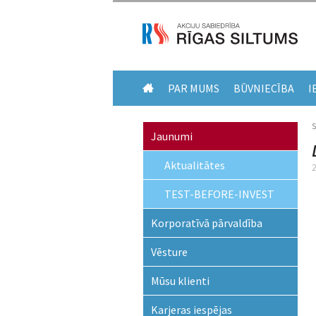
PAR MUMS
BŪVNIECĪBA
I
Jaunumi
Aktualitātes
TEST-BEFORE-INVEST
Korporatīvā pārvaldība
Vēsture
Mūsu klienti
Karjeras iespējas