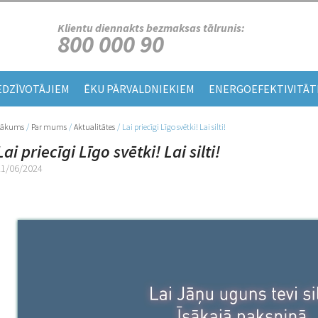
Klientu diennakts bezmaksas tālrunis:
800 000 90
EDZĪVOTĀJIEM
ĒKU PĀRVALDNIEKIEM
ENERGOEFEKTIVITĀT
Sākums
/
Par mums
/
Aktualitātes
/
Lai priecīgi Līgo svētki! Lai silti!
Jūs atrodaties šeit
Lai priecīgi Līgo svētki! Lai silti!
21/06/2024