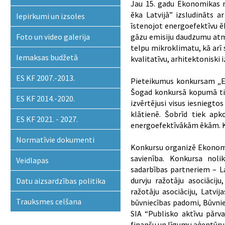
Jau 15. gadu Ekonomikas m
ēka Latvijā” izsludināts a
Iepirkumi un izsoles
īstenojot energoefektīvu ē
Foto un video galerija
gāzu emisiju daudzumu atmo
telpu mikroklimatu, kā arī
Iemaksas budžetā
kvalitatīvu, arhitektoniski 
ES KF 2007.-2013.
Pieteikumus konkursam „Ene
Šogad konkursā kopumā tika
ES KF 2014.-2020.
izvērtējusi visus iesniegto
klātienē. Šobrīd tiek ap
ES KF 2021. - 2027.
energoefektīvākām ēkām. Ko
Normatīvie dokumenti
Konkursu organizē Ekonomik
savienība. Konkursa nol
Veidlapas
sadarbības partneriem – La
durvju ražotāju asociāciju
Datu aizsardzības politika
ražotāju asociāciju, Latvi
Trauksmes celšana
būvniecības padomi, Būvnie
SIA “Publisko aktīvu pārva
finanšu un līgumu aģentūru,