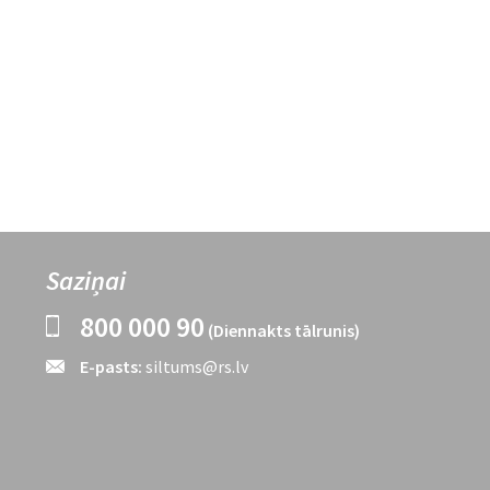
Saziņai
800 000 90
(Diennakts tālrunis)
E-pasts:
siltums@rs.lv