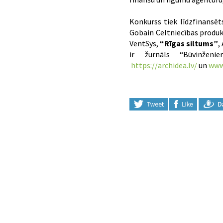
Konkurss tiek līdzfinansēts
Gobain Celtniecības produkt
VentSys,
“Rīgas siltums”
,
ir žurnāls “Būvinženier
https://archidea.lv/
un
www.