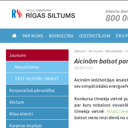
Klientu die
800 0
PAR MUMS
BŪVNIECĪBA
IEDZĪVOTĀJIEM
ĒKU 
Sākums
/
Par mums
/
Aktualitātes
/
Ai
Jūs atrodaties šeit
Jaunumi
Aicinām balsot pa
Aktualitātes
08/09/2025
TEST-BEFORE-INVEST
Aicinām iedzīvotājus iesais
sev simpātiskāko energoefe
Korporatīvā pārvaldība
Konkursa tīmekļa vietnē pu
Vēsture
par kuru nobalsos visvairā
tīmekļa vietnē:
https://en
Mūsu klienti
balsot vienu reizi dienā no 
Karjeras iespējas