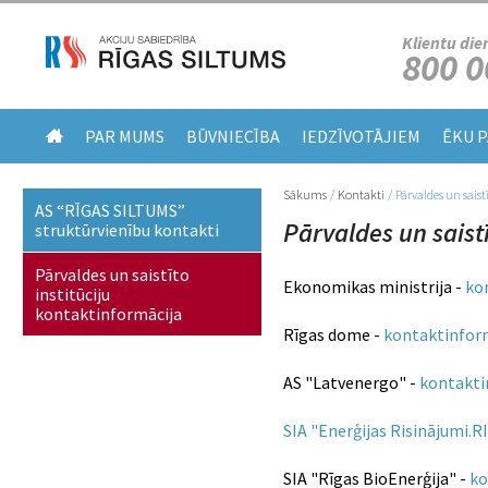
Klientu die
800 0
PAR MUMS
BŪVNIECĪBA
IEDZĪVOTĀJIEM
ĒKU 
Sākums
/
Kontakti
/
Pārvaldes un sais
Jūs atrodaties šeit
AS “RĪGAS SILTUMS”
Pārvaldes un saist
struktūrvienību kontakti
Pārvaldes un saistīto
Ekonomikas ministrija -
ko
institūciju
kontaktinformācija
Rīgas dome -
kontaktinform
AS "Latvenergo" -
kontaktin
SIA "Enerģijas Risinājumi.RI
SIA "Rīgas BioEnerģija" -
ko