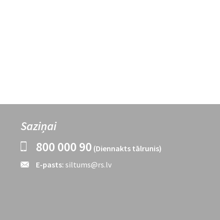
Saziņai
800 000 90
(Diennakts tālrunis)
E-pasts:
siltums@rs.lv